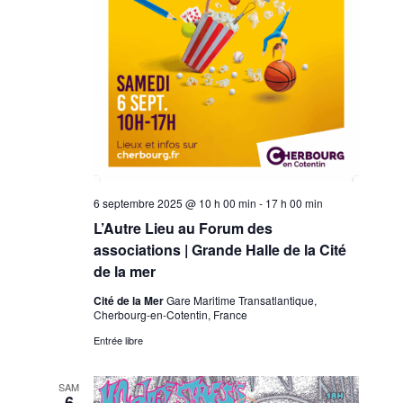
U
E
S
É
V
6 septembre 2025 @ 10 h 00 min
-
17 h 00 min
È
L’Autre Lieu au Forum des
associations | Grande Halle de la Cité
N
de la mer
E
Cité de la Mer
Gare Maritime Transatlantique,
Cherbourg-en-Cotentin, France
M
Entrée libre
E
SAM
6