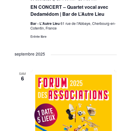
G
V
EN CONCERT – Quartet vocal avec
Dedamédom | Bar de L’Autre Lieu
A
È
Bar - L'Autre Lieu
61 rue de l'Abbaye, Cherbourg-en-
Cotentin, France
T
N
Entrée libre
E
I
septembre 2025
M
O
E
N
SAM
6
N
D
T
E
V