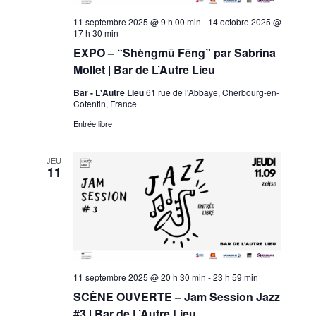
11 septembre 2025 @ 9 h 00 min
-
14 octobre 2025 @
17 h 30 min
EXPO – “Shèngmū Fēng” par Sabrina
Mollet | Bar de L’Autre Lieu
Bar - L'Autre Lieu
61 rue de l'Abbaye, Cherbourg-en-
Cotentin, France
Entrée libre
JEU
11
11 septembre 2025 @ 20 h 30 min
-
23 h 59 min
SCÈNE OUVERTE – Jam Session Jazz
#3 | Bar de L’Autre Lieu