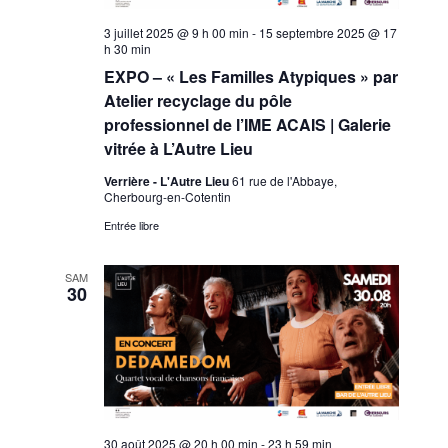
T
e
E
C
3 juillet 2025 @ 9 h 00 min
-
15 septembre 2025 @ 17
I
z
h 30 min
u
N
H
EXPO – « Les Familles Atypiques » par
O
n
Atelier recyclage du pôle
T
e
E
N
professionnel de l’IME ACAIS | Galerie
d
vitrée à L’Autre Lieu
D
S
E
a
Verrière - L'Autre Lieu
61 rue de l'Abbaye,
t
Cherbourg-en-Cotentin
E
T
e
Entrée libre
.
V
N
SAM
30
U
A
E
V
S
I
É
30 août 2025 @ 20 h 00 min
-
23 h 59 min