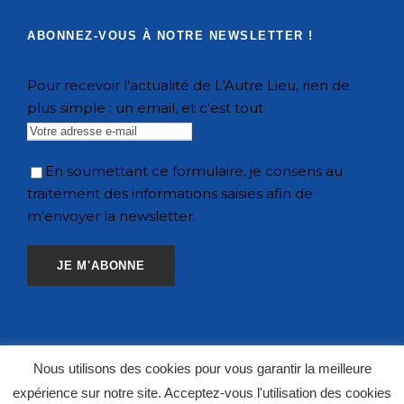
ABONNEZ-VOUS À NOTRE NEWSLETTER !
Pour recevoir l'actualité de L'Autre Lieu, rien de
plus simple : un email, et c'est tout.
En soumettant ce formulaire, je consens au
traitement des informations saisies afin de
m'envoyer la newsletter.
Nous utilisons des cookies pour vous garantir la meilleure
expérience sur notre site. Acceptez-vous l'utilisation des cookies
COPYRIGHT 2020 L'AUTRE LIEU, TOUS