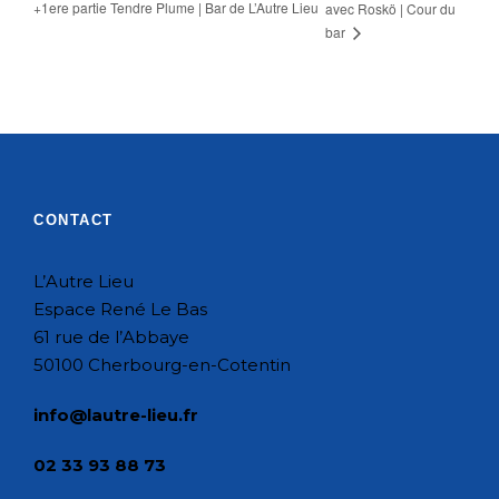
+1ere partie Tendre Plume | Bar de L’Autre Lieu
avec Roskö | Cour du
bar
CONTACT
L’Autre Lieu
Espace René Le Bas
61 rue de l’Abbaye
50100 Cherbourg-en-Cotentin
info@lautre-lieu.fr
02 33 93 88 73