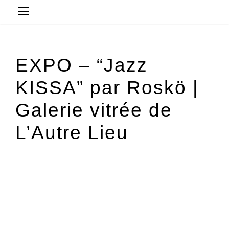
EXPO – “Jazz
KISSA” par Roskö |
Galerie vitrée de
L’Autre Lieu
18 septembre 2025 @ 9 h 00 min
-
19 octobre 2025 @ 17 h
30 min
Entrée libre
« All Évènements