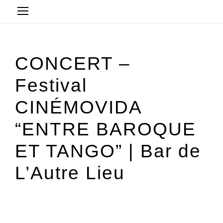
CONCERT –
Festival
CINÉMOVIDA
“ENTRE BAROQUE
ET TANGO” | Bar de
L’Autre Lieu
31 janvier @ 18 h 30 min
-
23 h 59 min
€10 à €16
« All Évènements