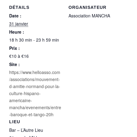
DÉTAILS
ORGANISATEUR
Date :
Association MANCHA
31 janvier
Heure :
18 h 30 min - 23 h 59 min
Prix :
€10 à €16
Site :
https://www.helloasso.com
/associations/mouvement-
d-amitie-normand-pour-la-
culture-hispano-
americaine-
mancha/evenements/entre
-baroque-et-tango-20h
LIEU
Bar – L’Autre Lieu