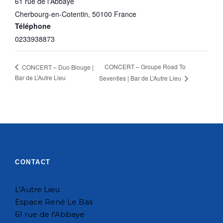
61 rue de l'Abbaye
Cherbourg-en-Cotentin
,
50100
France
Téléphone
0233938873
CONCERT – Groupe Road To
CONCERT – Duo Blouge |
Bar de L’Autre Lieu
Seventies | Bar de L’Autre Lieu
CONTACT
L’Autre Lieu
Espace René Le Bas
61 rue de l’Abbaye