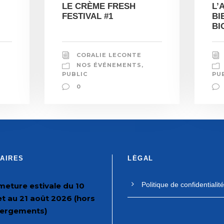
LE CRÈME FRESH
L’
FESTIVAL #1
BI
BI
CORALIE LECONTE
NOS ÉVÉNEMENTS
,
PUBLIC
PU
0
AIRES
LÉGAL
Politique de confidentialité
meture estivale du 10
let au 21 août 2026 (hors
ergements)