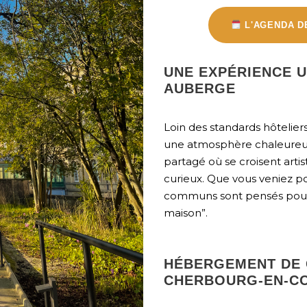
L'AGENDA D
UNE EXPÉRIENCE U
AUBERGE
Loin des standards hôtelier
une atmosphère chaleureus
partagé où se croisent arti
curieux. Que vous veniez p
communs sont pensés pour
maison”.
HÉBERGEMENT DE 
CHERBOURG-EN-CO