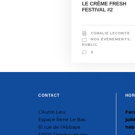
LE CRÈME FRESH
FESTIVAL #2
CORALIE LECONTE
NOS ÉVÉNEMENTS
,
PUBLIC
0
CONTACT
HOR
L’Autre Lieu
Fer
Espace René Le Bas
juil
61 rue de l’Abbaye
héb
50100 Cherbourg-en-