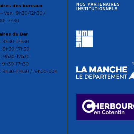
NOS PARTENAIRES
aires des bureaux
INSTITUTIONNELS
– Ven : 9h30-12h30 /
00-17h30
aires du Bar
: 9h30-17h30
: 9h30-17h30
 : 9h30-17h30
: 9h30-17h30
: 9h30-17h30 / 19h00-00h