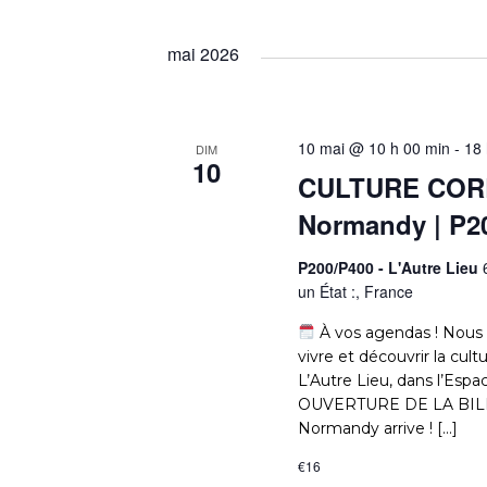
A
r
m
mai 2026
o
T
t
-
I
10 mai @ 10 h 00 min
-
18 
DIM
c
10
l
CULTURE COR
O
é
Normandy | P20
.
N
P200/P400 - L'Autre Lieu
un État :, France
D
À vos agendas ! Nous
vivre et découvrir la cul
L’Autre Lieu, dans l’Es
E
OUVERTURE DE LA BILLE
Normandy arrive ! […]
V
€16