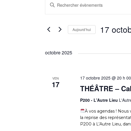
É
R
S
a
V
E
i
s
17 octo
Aujourd’hui
È
C
i
S
r
é
m
N
H
octobre 2025
l
o
e
t
E
E
c
-
t
c
17 octobre 2025 @ 20 h 00
VEN
M
17
R
i
l
THÉÂTRE – Cabi
o
é
n
.
E
C
P200 - L'Autre Lieu
L'Autr
n
R
À vos agendas ! Nous 
e
e
N
H
la reprise des représent
z
c
P200 à L’Autre Lieu, da
u
h