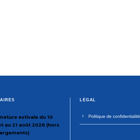
AIRES
LÉGAL
Politique de confidentialité
meture estivale du 10
let au 21 août 2026 (hors
ergements)