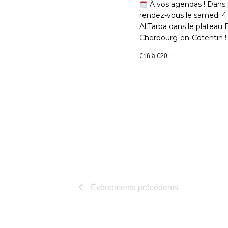
À vos agendas ! Dans 
M
rendez-vous le samedi 4 j
Al’Tarba dans le plateau
Cherbourg-en-Cotentin ! 
E
€16 à €20
N
T
S
Évènements
précédents