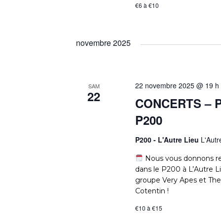
T
E
n
€6 à €10
e
e
r
d
S
E
c
novembre 2025
a
h
t
e
T
e
r
.
É
22 novembre 2025 @ 19 h
N
SAM
v
22
CONCERTS – Pl
è
A
P200
n
e
P200 - L'Autre Lieu
L'Autr
m
V
e
Nous vous donnons re
n
dans le P200 à L’Autre L
I
t
groupe Very Apes et The
s
Cotentin !
G
p
€10 à €15
a