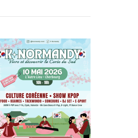
M
E
N
T