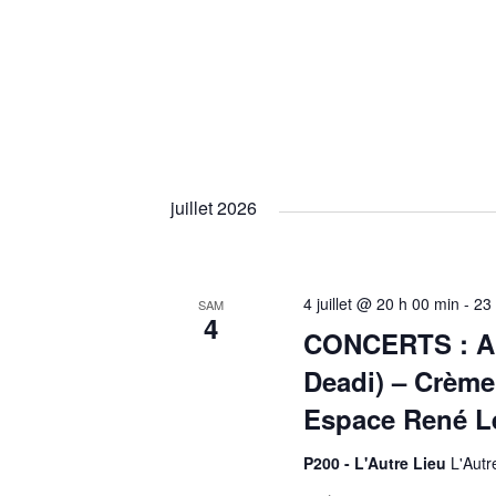
U
E
S
juillet 2026
É
V
4 juillet @ 20 h 00 min
-
23
SAM
4
CONCERTS : Al’
È
Deadi) – Crème 
N
Espace René L
P200 - L'Autre Lieu
L'Autr
E