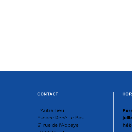
CONTACT
HOR
L’Autre Lieu
Fer
Espace René Le Bas
juil
61 rue de l’Abbaye
héb